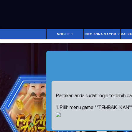
MOBILE
INFO ZONA GACOR
KALKU
Pastikan anda sudah login terlebih d
1. Pilih menu game ""TEMBAK IKAN""