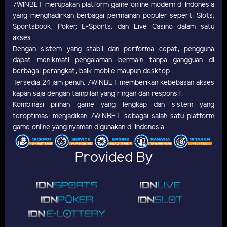
7WINBET merupakan platform game online modern di Indonesia
yang menghadirkan berbagai permainan populer seperti Slots,
Sportsbook, Poker, E-Sports, dan Live Casino dalam satu
akses.
Dengan sistem yang stabil dan performa cepat, pengguna
dapat menikmati pengalaman bermain tanpa gangguan di
berbagai perangkat, baik mobile maupun desktop.
Tersedia 24 jam penuh, 7WINBET memberikan kebebasan akses
kapan saja dengan tampilan yang ringan dan responsif.
Kombinasi pilihan game yang lengkap dan sistem yang
teroptimasi menjadikan 7WINBET sebagai salah satu platform
game online yang nyaman digunakan di Indonesia.
Provided By