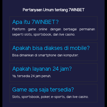
Pertanyaan Umum tentang 7WINBET
Apa itu 7WINBET?
Platform game online dengan berbagai permainan
seperti slots, sportsbook, dan live casino.
Apakah bisa diakses di mobile?
Bisa dimainkan di smartphone dan komputer.
Apakah layanan 24 jam?
Ya, tersedia 24 jam penuh.
Game apa saja tersedia?
Slots, sportsbook, poker, e-sports, dan live casino.