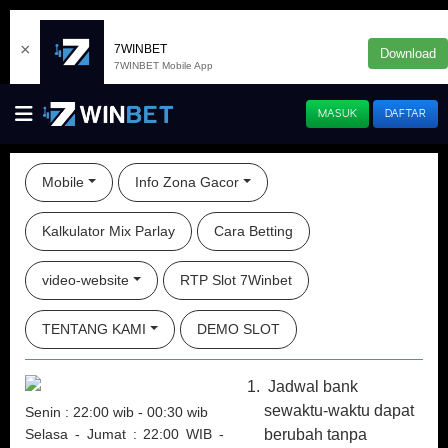
×
7WINBET
Download
7WINBET Mobile App
MASUK
DAFTAR
Mobile
Info Zona Gacor
Kalkulator Mix Parlay
Cara Betting
video-website
RTP Slot 7Winbet
TENTANG KAMI
DEMO SLOT
Jadwal bank
sewaktu-waktu dapat
Senin : 22:00 wib - 00:30 wib
Selasa - Jumat : 22:00 WIB -
berubah tanpa