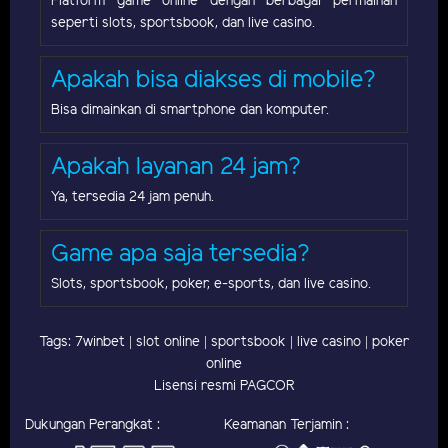
Platform game online dengan berbagai permainan
seperti slots, sportsbook, dan live casino.
Apakah bisa diakses di mobile?
Bisa dimainkan di smartphone dan komputer.
Apakah layanan 24 jam?
Ya, tersedia 24 jam penuh.
Game apa saja tersedia?
Slots, sportsbook, poker, e-sports, dan live casino.
Tags: 7winbet | slot online | sportsbook | live casino | poker
online
Lisensi resmi PAGCOR
Dukungan Perangkat :
Keamanan Terjamin :