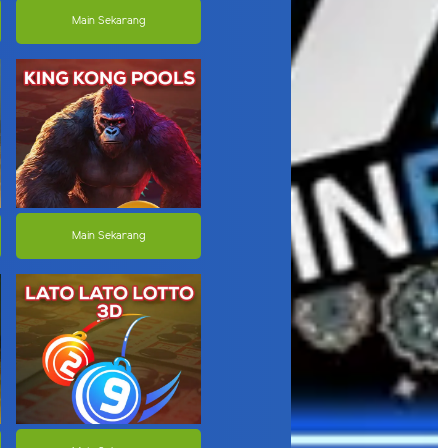
Main Sekarang
Main Sekarang