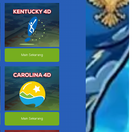
Main Sekarang
Main Sekarang