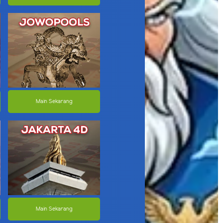
Main Sekarang
Main Sekarang