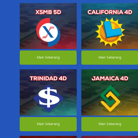
Main Sekarang
Main Sekarang
Main Sekarang
Main Sekarang