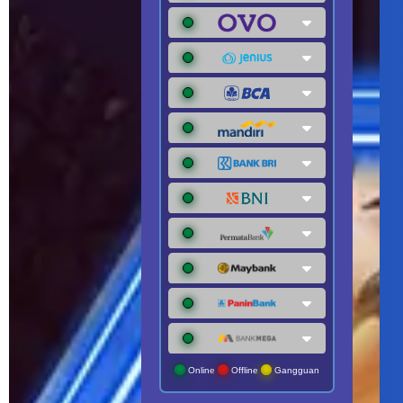
Online
Offline
Gangguan