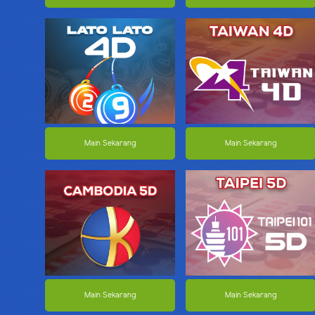
Main Sekarang
Main Sekarang
Main Sekarang
Main Sekarang