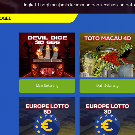
tingkat tinggi menjamin keamanan dan kerahasiaan da
OGEL
Main Sekarang
Main Sekarang