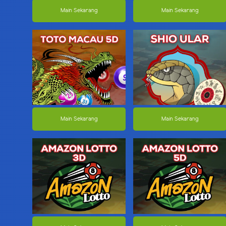
Main Sekarang
Main Sekarang
Main Sekarang
Main Sekarang