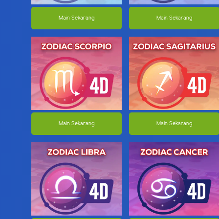
Main Sekarang
Main Sekarang
Main Sekarang
Main Sekarang